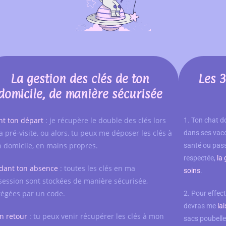
La gestion des clés de ton
Les 3
domicile, de manière sécurisée
nt ton départ
: je récupère le double des clés lors
1. Ton chat do
a pré-visite, ou alors, tu peux me déposer les clés à
dans ses vacc
 domicile, en mains propres.
santé ou pas
respectée,
la
dant ton absence
: toutes les clés en ma
soins
.
session sont stockées de manière sécurisée,
tégées par un code.
2. Pour effec
devras me
la
on retour
: tu peux venir récupérer les clés à mon
sacs poubelle,