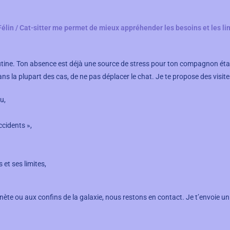
n / Cat-sitter me permet de mieux appréhender les besoins et les limit
routine. Ton absence est déjà une source de stress pour ton compagnon é
ans la plupart des cas, de ne pas déplacer le chat. Je te propose des visite
u,
accidents »,
 et ses limites,
ète ou aux confins de la galaxie, nous restons en contact. Je t’envoie un pe