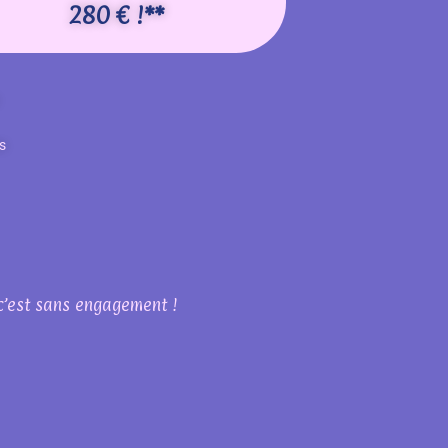
280 € !**
s
 c’est sans engagement !