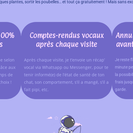
lques plantes, sortir les poubelles… et tout ça gratuitement ! Mais sans exc
 100%
Comptes-rendus vocaux
Annul
s
après chaque visite
avant
e selon
Après chaque visite, je t’envoie un récap’
Je reste f
râce aux
vocal via Whatsapp ou Messenger, pour te
minute peu
emps de
tenir informé(e) de l’état de santé de ton
la possibi
choix !
chat, son comportement, s’il a mangé, s’il a
frais jusq
fait pipi, etc.
garde.