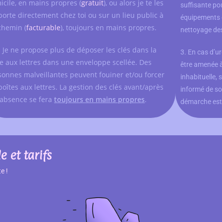
icile, en mains propres (
gratuit
), ou alors je te les
suffisante po
porte directement chez toi ou sur un lieu public à
équipements e
chemin (
facturable
), toujours en mains propres.
nettoyage des
: Je ne propose plus de déposer les clés dans la
3. En cas d’u
te aux lettres dans une enveloppe scellée. Des
être amenée 
sonnes malveillantes peuvent fouiner et/ou forcer
inhabituelle, 
boîtes aux lettres. La gestion des clés avant/après
informé de so
 absence se fera
toujours en mains propres
.
démarche est
 et tarifs
e !